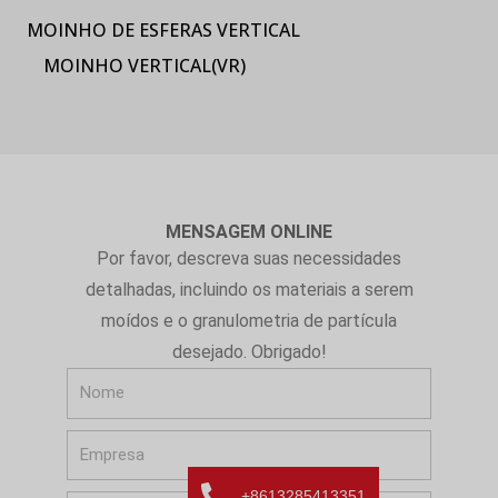
MOINHO DE ESFERAS VERTICAL
MOINHO VERTICAL(VR)
MENSAGEM ONLINE
Por favor, descreva suas necessidades
detalhadas, incluindo os materiais a serem
moídos e o granulometria de partícula
desejado. Obrigado!
N
o
E
m
m
e
+8613285413351