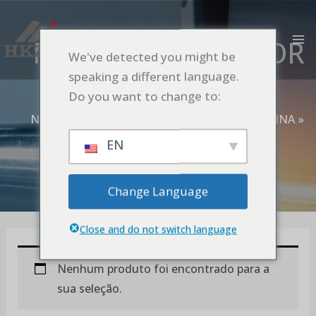
Ir
MA
para
M
MODELO DE MOTOR
o
We've detected you might be
PMSM (DST)
conteúdo
speaking a different language.
Do you want to change to:
Início
NANO MOINHO DE ESFERA DE ROTOR TURBINA
Modelo da Peneira Fixa
EN
MODELO DE MOTOR PMSM (DST)
Change Language
Close and do not switch language
Nenhum produto foi encontrado para a
sua seleção.