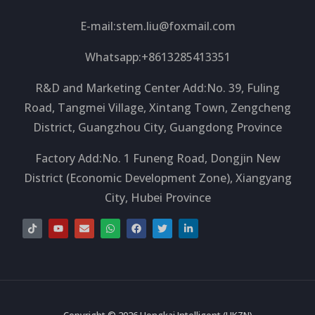
E-mail:
stem.liu@foxmail.com
Whatsapp:+8613285413351
R&D and Marketing Center Add:No. 39, Fuling
Road, Tangmei Village, Xintang Town, Zengcheng
District, Guangzhou City, Guangdong Province
Factory Add:No. 1 Funeng Road, Dongjin New
District (Economic Development Zone), Xiangyang
City, Hubei Province
T
Y
E
W
F
T
L
i
o
n
h
a
w
i
k
u
v
a
c
i
n
t
t
e
t
e
t
k
o
u
l
s
b
t
e
k
b
o
a
o
e
d
e
p
p
o
r
i
e
p
k
n
-
i
Copyright © 2026 Hongkai Intelligent (HKZN)