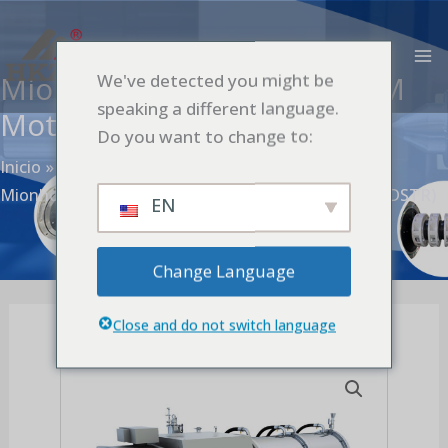
Ir
M
al
PR
contenido
Mionho de Esferas de PMSM
We've detected you might be
speaking a different language.
Motor/Pino+Turbina (DSTR)
Do you want to change to:
Inicio
Producto
Productos
Mionho de Esferas de PMSM Motor/Pino+Turbina (DSTR)
EN
Change Language
Close and do not switch language