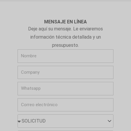
MENSAJE EN LÍNEA
Deje aquí su mensaje. Le enviaremos
información técnica detallada y un
presupuesto.
N
o
C
m
o
b
W
m
r
h
p
e
C
a
a
o
t
n
S
r
s
y
O
r
a