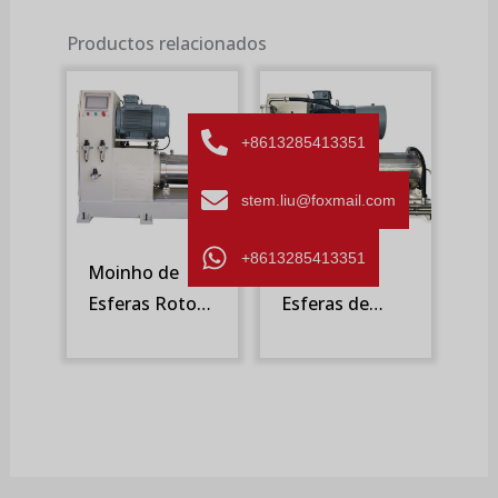
Productos relacionados
+8613285413351
stem.liu@foxmail.com
+8613285413351
Moinho de
Moinho de
Esferas Rotor
Esferas de
Pino/Turbina e
Rotor
Tela Rotativa
Pino/Turbina e
(STR)
Tela Rotativa
(DTR)