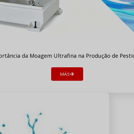
rtância da Moagem Ultrafina na Produção de Pesti
MÁS