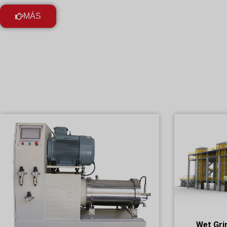
MÁS
Wet Gri