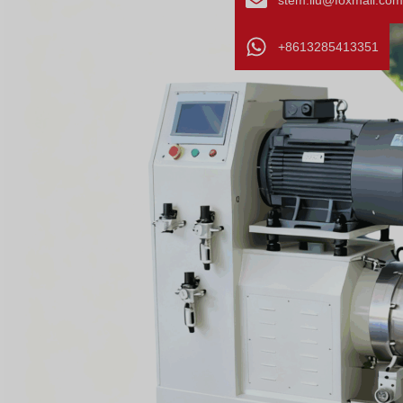
stem.liu@foxmail.com
+8613285413351