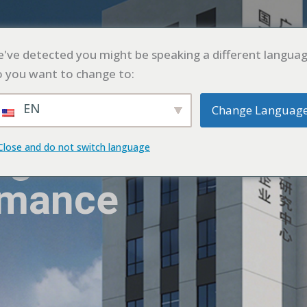
L
PRODUCTO
SOLICITUD
CASO
BLO
've detected you might be speaking a different languag
 you want to change to:
EN
Change Languag
ng
Close and do not switch language
rmance