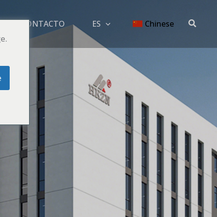
Buscar
G
CONTACTO
ES
Chinese
e.
e