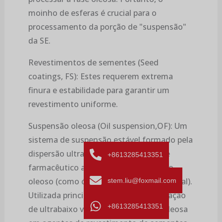
moinho de esferas é crucial para o
processamento da porção de "suspensão"
da SE.
Revestimentos de sementes (Seed
coatings, FS): Estes requerem extrema
finura e estabilidade para garantir um
revestimento uniforme.
Suspensão oleosa (Oil suspension,OF): Um
sistema de suspensão estável formado pela
dispersão ultrafina de um ingrediente
+8613285413351
farmacêutico ativo sólido em um meio
oleoso (como óleo vegetal ou óleo mineral).
stem.liu@foxmail.com
Utilizada principalmente para pulverização
+8613285413351
de ultrabaixo volume ou como fase oleosa