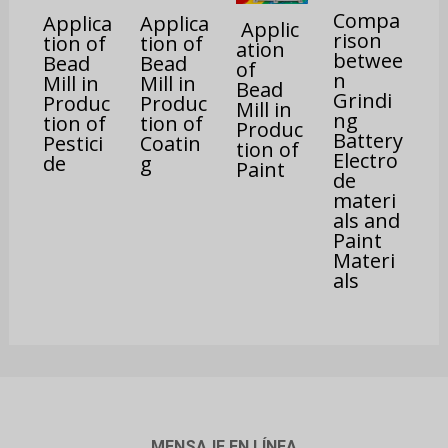
Compa
Applica
Applica
Applic
rison
tion of
tion of
ation
betwee
Bead
Bead
of
n
Mill in
Mill in
Bead
Grindi
Produc
Produc
Mill in
ng
tion of
tion of
Produc
Battery
Pestici
Coatin
tion of
Electro
de
g
Paint
de
materi
als and
Paint
Materi
als
MENSAJE EN LÍNEA