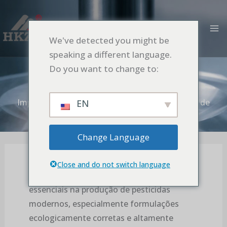
Ir
M
al
PR
contenido
We've detected you might be
Importância da Moagem Ultrafina na
speaking a different language.
Produção de Pesticidas
Do you want to change to:
Inicio
SOLICITUD
Importância da Moagem Ultrafina na Produção de
EN
Pesticidas
Change Language
Close and do not switch language
Os moinhos de esferas são equipamentos
essenciais na produção de pesticidas
modernos, especialmente formulações
ecologicamente corretas e altamente