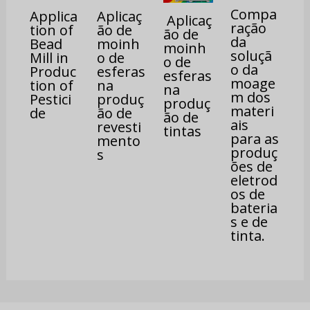
Compa
Applica
Aplicaç
Aplicaç
ração
tion of
ão de
ão de
da
Bead
moinh
moinh
soluçã
Mill in
o de
o de
o da
Produc
esferas
esferas
moage
tion of
na
na
m dos
Pestici
produç
produç
materi
de
ão de
ão de
ais
revesti
tintas
para as
mento
produç
s
ões de
eletrod
os de
bateria
s e de
tinta.