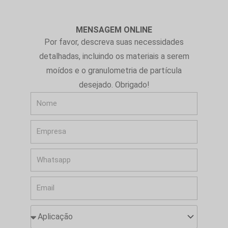
MENSAGEM ONLINE
Por favor, descreva suas necessidades
detalhadas, incluindo os materiais a serem
moídos e o granulometria de partícula
desejado. Obrigado!
N
o
E
m
m
e
W
p
h
r
E
a
e
m
t
s
A
a
s
a
p
i
a