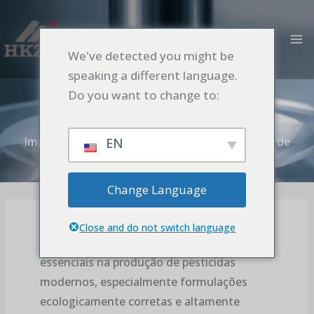
Ir
MA
para
M
o
We've detected you might be
conteúdo
Importância da Moagem Ultrafina na
speaking a different language.
Produção de Pesticidas
Do you want to change to:
Início
Aplicação
Importância da Moagem Ultrafina na Produção de
EN
Pesticidas
Change Language
Close and do not switch language
Os moinhos de esferas são equipamentos
essenciais na produção de pesticidas
modernos, especialmente formulações
ecologicamente corretas e altamente