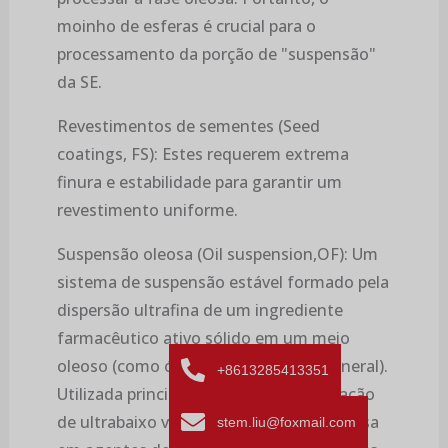
moinho de esferas é crucial para o
processamento da porção de "suspensão"
da SE.
Revestimentos de sementes (Seed
coatings, FS): Estes requerem extrema
finura e estabilidade para garantir um
revestimento uniforme.
Suspensão oleosa (Oil suspension,OF): Um
sistema de suspensão estável formado pela
dispersão ultrafina de um ingrediente
farmacêutico ativo sólido em um meio
oleoso (como óleo vegetal ou óleo mineral).
+8613285413351
Utilizada principalmente para pulverização
de ultrabaixo volume ou como fase oleosa
stem.liu@foxmail.com