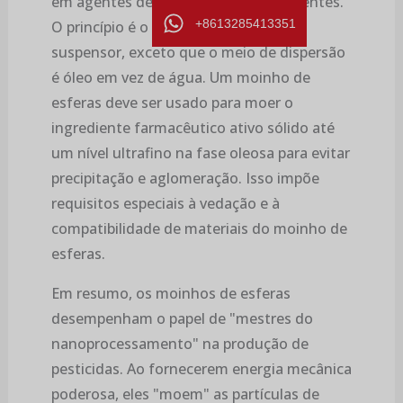
em agentes de revestimento de sementes.
+8613285413351
O princípio é o mesmo de um agente
suspensor, exceto que o meio de dispersão
é óleo em vez de água. Um moinho de
esferas deve ser usado para moer o
ingrediente farmacêutico ativo sólido até
um nível ultrafino na fase oleosa para evitar
precipitação e aglomeração. Isso impõe
requisitos especiais à vedação e à
compatibilidade de materiais do moinho de
esferas.
Em resumo, os moinhos de esferas
desempenham o papel de "mestres do
nanoprocessamento" na produção de
pesticidas. Ao fornecerem energia mecânica
poderosa, eles "moem" as partículas de