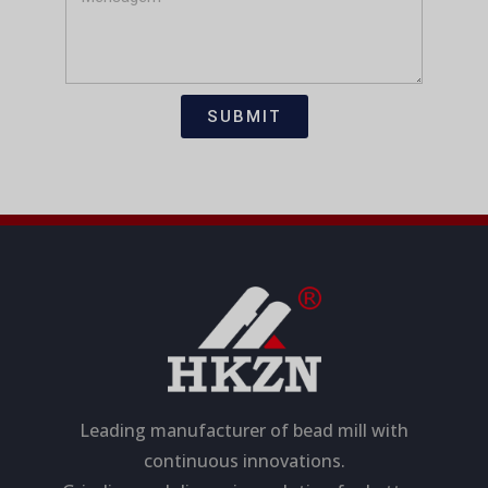
a
t
e
ç
n
ã
s
o
a
SUBMIT
g
e
m
Leading manufacturer of bead mill with
continuous innovations.