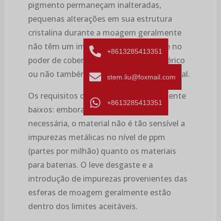
pigmento permaneçam inalteradas,
pequenas alterações em sua estrutura
cristalina durante a moagem geralmente
não têm um impacto decisivo na cor e no
+8613285413351
poder de cobertura. O fato de ser esférico
ou não também não é um indicador crucial.
stem.liu@foxmail.com
Os requisitos de pureza são relativamente
+8613285413351
baixos: embora a pureza ainda seja
necessária, o material não é tão sensível a
impurezas metálicas no nível de ppm
(partes por milhão) quanto os materiais
para baterias. O leve desgaste e a
introdução de impurezas provenientes das
esferas de moagem geralmente estão
dentro dos limites aceitáveis.