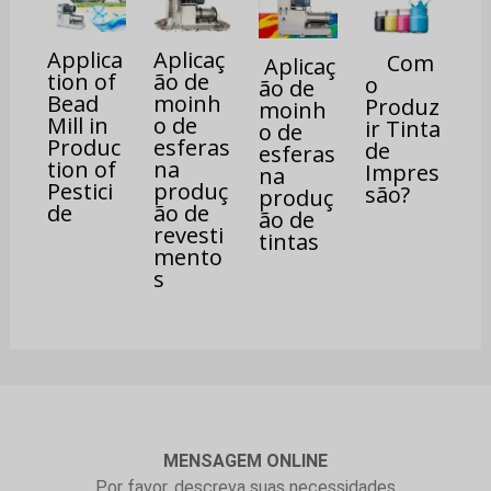
Applica
Aplicaç
Com
Aplicaç
tion of
ão de
o
ão de
Bead
moinh
Produz
moinh
Mill in
o de
ir Tinta
o de
Produc
esferas
de
esferas
tion of
na
Impres
na
Pestici
produç
são?
produç
de
ão de
ão de
revesti
tintas
mento
s
MENSAGEM ONLINE
Por favor, descreva suas necessidades