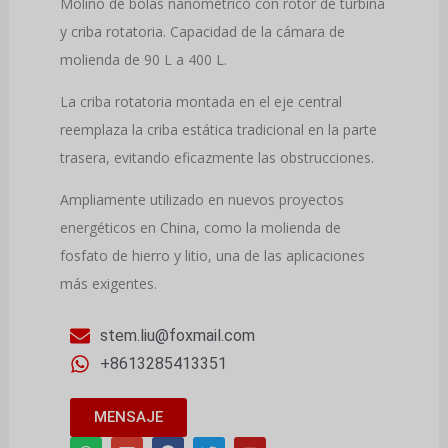
Molino de bolas nanométrico con rotor de turbina
y criba rotatoria. Capacidad de la cámara de
molienda de 90 L a 400 L.
La criba rotatoria montada en el eje central
reemplaza la criba estática tradicional en la parte
trasera, evitando eficazmente las obstrucciones.
Ampliamente utilizado en nuevos proyectos
energéticos en China, como la molienda de
fosfato de hierro y litio, una de las aplicaciones
más exigentes.
stem.liu@foxmail.com
+8613285413351
MENSAJE
W
S
F
T
Y