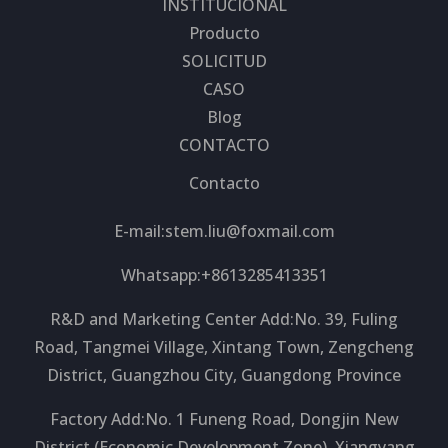
INSTITUCIONAL
Producto
SOLICITUD
CASO
Blog
CONTACTO
Contacto
E-mail:
stem.liu@foxmail.com
Whatsapp:+8613285413351
R&D and Marketing Center Add:No. 39, Fuling
Road, Tangmei Village, Xintang Town, Zengcheng
District, Guangzhou City, Guangdong Province
Factory Add:No. 1 Funeng Road, Dongjin New
District (Economic Development Zone), Xiangyang