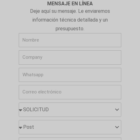
MENSAJE EN LÍNEA
Deje aquí su mensaje. Le enviaremos
información técnica detallada y un
presupuesto.
N
o
C
m
o
b
W
m
r
h
p
e
C
a
a
o
t
n
S
r
s
y
O
r
a
L
P
e
p
I
o
o
p