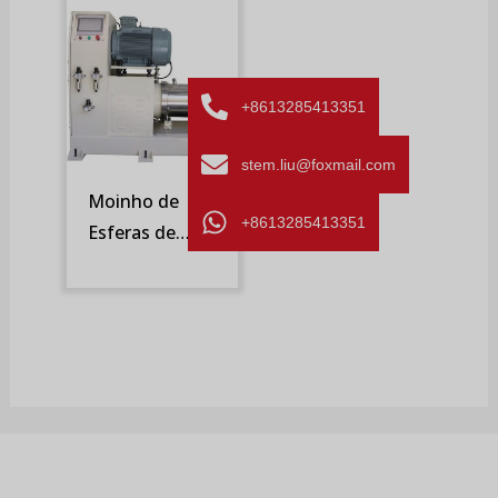
+8613285413351
stem.liu@foxmail.com
Moinho de
+8613285413351
Esferas de
Rotor de
Turbina e Tela
Fixa (SM-ST)